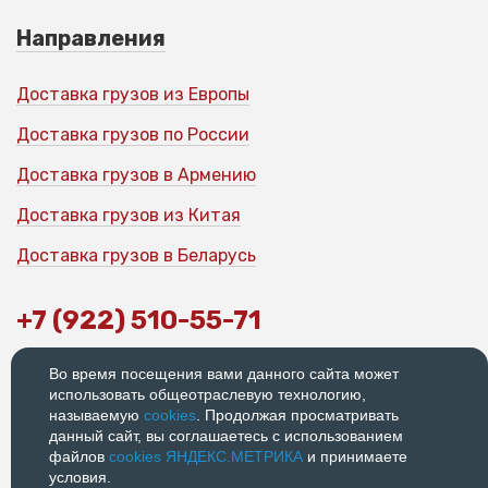
Направления
Доставка грузов из Европы
Доставка грузов по России
Доставка грузов в Армению
Доставка грузов из Китая
Доставка грузов в Беларусь
+7 (922) 510-55-71
Офис: 198188, г. Санкт-Петербург,
Во время посещения вами данного сайта может
ул. Возрождения, 20
использовать общеотраслевую технологию,
называемую
cookies
. Продолжая просматривать
График работы: 9:00-18:00
данный сайт, вы соглашаетесь с использованием
© 2026
Политика
файлов
cookies ЯНДЕКС.МЕТРИКА
и принимаете
конфиденциальности
условия.